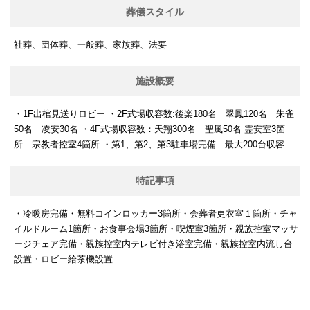
葬儀スタイル
社葬、団体葬、一般葬、家族葬、法要
施設概要
・1F出棺見送りロビー ・2F式場収容数:後楽180名 翠鳳120名 朱雀
50名 凌安30名 ・4F式場収容数：天翔300名 聖風50名 霊安室3箇
所 宗教者控室4箇所 ・第1、第2、第3駐車場完備 最大200台収容
特記事項
・冷暖房完備・無料コインロッカー3箇所・会葬者更衣室１箇所・チャ
イルドルーム1箇所・お食事会場3箇所・喫煙室3箇所・親族控室マッサ
ージチェア完備・親族控室内テレビ付き浴室完備・親族控室内流し台
設置・ロビー給茶機設置